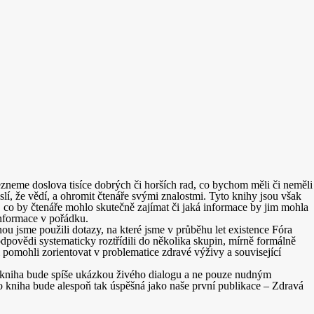
zneme doslova tisíce dobrých či horších rad, co bychom měli či neměli
myslí, že vědí, a ohromit čtenáře svými znalostmi. Tyto knihy jsou však
, co by čtenáře mohlo skutečně zajímat či jaká informace by jim mohla
 informace v pořádku.
nou jsme použili dotazy, na které jsme v průběhu let existence Fóra
povědi systematicky roztřídili do několika skupin, mírně formálně
i pomohli zorientovat v problematice zdravé výživy a související
to kniha bude spíše ukázkou živého dialogu a ne pouze nudným
to kniha bude alespoň tak úspěšná jako naše první publikace – Zdravá