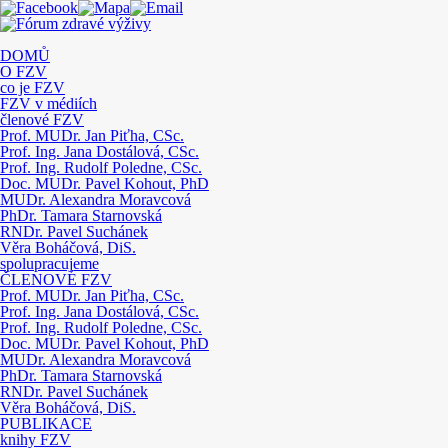
DOMŮ
O FZV
co je FZV
FZV v médiích
členové FZV
Prof. MUDr. Jan Piťha, CSc.
Prof. Ing. Jana Dostálová, CSc.
Prof. Ing. Rudolf Poledne, CSc.
Doc. MUDr. Pavel Kohout, PhD
MUDr. Alexandra Moravcová
PhDr. Tamara Starnovská
RNDr. Pavel Suchánek
Věra Boháčová, DiS.
spolupracujeme
ČLENOVÉ FZV
Prof. MUDr. Jan Piťha, CSc.
Prof. Ing. Jana Dostálová, CSc.
Prof. Ing. Rudolf Poledne, CSc.
Doc. MUDr. Pavel Kohout, PhD
MUDr. Alexandra Moravcová
PhDr. Tamara Starnovská
RNDr. Pavel Suchánek
Věra Boháčová, DiS.
PUBLIKACE
knihy FZV