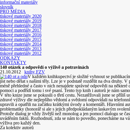
informační materiály
slovník
PRO MÉDIA
tiskové materiály 2020
tiskové materiály 2019
tiskové materiály 2018
tiskové materiály 2017
tiskové materiály 2016
tiskové materiály 2015
tiskové materiály 2014
tiskové materiály 2013
tiskové materiály 2012
ODKAZY
KONTAKTY
140 otázek a odpovědí o výživě a potravinách
21.10.2012
knihy FZV
V každém knihkupectví je složité vyhnout se publikacím
jíst nebo dělat s našimi těly. Lze je v podstatě rozdělit na dva druhy. 
méně přehledné a často v nich nenajdete správné odpovědi na některé dů
pomoci a podřídí tomu i své psaní. Tento typ knih i autorů je nám sa
V této knize jsme se pokusili o třetí cestu. Nezatěžovali jsme se příli
zdravé výživy dle nejlepšího vědomí a svědomí odpovídali na telefonn
upravili a opatřili na začátku krátkými úvody a komentáři. Hlavními au
problematiky (honorář si ale s jejich předpokládaným laskavým svole
Protože dialog je vždy živější než monolog a jen pomocí dialogu se ča
uváděním faktů. Rozhodnutí, zda se nám to povedlo, ponecháme na vážen
výživa pro každý den.
Za kolektiv autorů