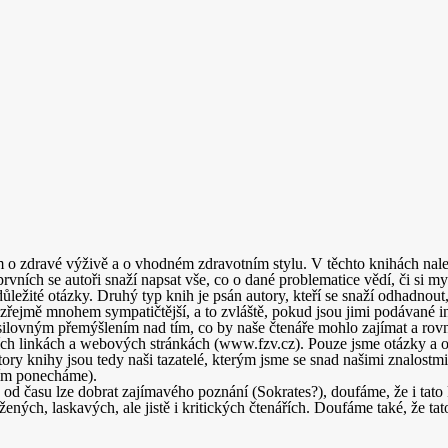
 o zdravé výživě a o vhodném zdravotním stylu. V těchto knihách nale
V prvních se autoři snaží napsat vše, co o dané problematice vědí, či si 
ležité otázky. Druhý typ knih je psán autory, kteří se snaží odhadnout
mozřejmě mnohem sympatičtější, a to zvláště, pokud jsou jimi podávané
š usilovným přemýšlením nad tím, co by naše čtenáře mohlo zajímat a rov
ích linkách a webových stránkách (www.fzv.cz). Pouze jsme otázky a od
tory knihy jsou tedy naši tazatelé, kterým jsme se snad našimi znalostm
ním ponecháme).
s od času lze dobrat zajímavého poznání (Sokrates?), doufáme, že i ta
ých, laskavých, ale jistě i kritických čtenářích. Doufáme také, že ta