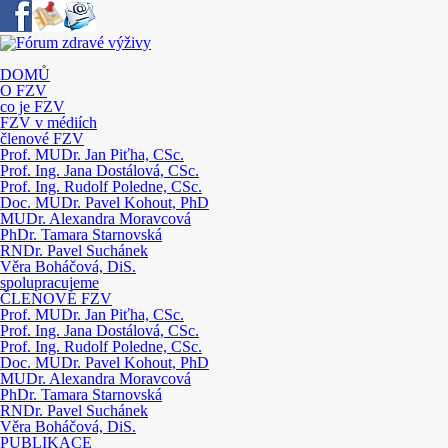
DOMŮ
O FZV
co je FZV
FZV v médiích
členové FZV
Prof. MUDr. Jan Piťha, CSc.
Prof. Ing. Jana Dostálová, CSc.
Prof. Ing. Rudolf Poledne, CSc.
Doc. MUDr. Pavel Kohout, PhD
MUDr. Alexandra Moravcová
PhDr. Tamara Starnovská
RNDr. Pavel Suchánek
Věra Boháčová, DiS.
spolupracujeme
ČLENOVÉ FZV
Prof. MUDr. Jan Piťha, CSc.
Prof. Ing. Jana Dostálová, CSc.
Prof. Ing. Rudolf Poledne, CSc.
Doc. MUDr. Pavel Kohout, PhD
MUDr. Alexandra Moravcová
PhDr. Tamara Starnovská
RNDr. Pavel Suchánek
Věra Boháčová, DiS.
PUBLIKACE