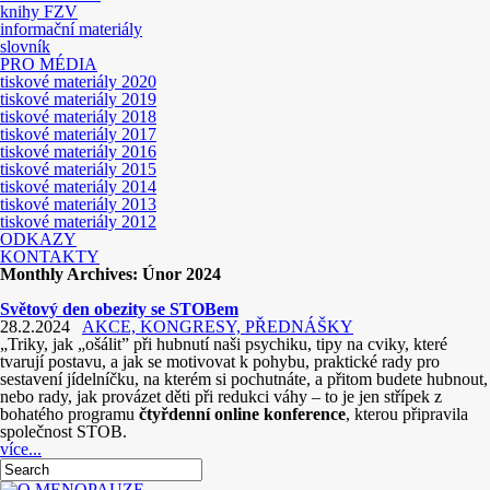
knihy FZV
informační materiály
slovník
PRO MÉDIA
tiskové materiály 2020
tiskové materiály 2019
tiskové materiály 2018
tiskové materiály 2017
tiskové materiály 2016
tiskové materiály 2015
tiskové materiály 2014
tiskové materiály 2013
tiskové materiály 2012
ODKAZY
KONTAKTY
Monthly Archives:
Únor 2024
Světový den obezity se STOBem
28.2.2024
AKCE, KONGRESY, PŘEDNÁŠKY
„Triky, jak „ošálit” při hubnutí naši psychiku, tipy na cviky, které
tvarují postavu, a jak se motivovat k pohybu, praktické rady pro
sestavení jídelníčku, na kterém si pochutnáte, a přitom budete hubnout,
nebo rady, jak provázet děti při redukci váhy – to je jen střípek z
bohatého programu
čtyřdenní online konference
, kterou připravila
společnost STOB.
více...