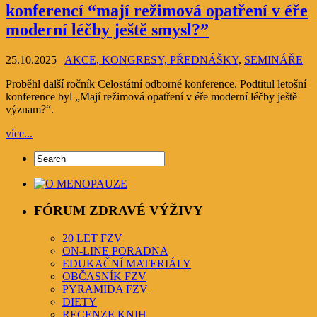
konferencí “mají režimová opatření v éře
moderní léčby ještě smysl?”
25.10.2025
AKCE, KONGRESY, PŘEDNÁŠKY
,
SEMINÁŘE
Proběhl další ročník Celostátní odborné konference. Podtitul letošní
konference byl „Mají režimová opatření v éře moderní léčby ještě
význam?“.
více...
FÓRUM ZDRAVÉ VÝŽIVY
20 LET FZV
ON-LINE PORADNA
EDUKAČNÍ MATERIÁLY
OBČASNÍK FZV
PYRAMIDA FZV
DIETY
RECENZE KNIH