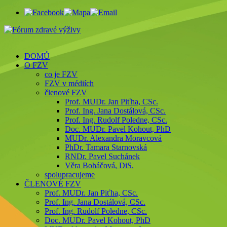
DOMŮ
O FZV
co je FZV
FZV v médiích
členové FZV
Prof. MUDr. Jan Piťha, CSc.
Prof. Ing. Jana Dostálová, CSc.
Prof. Ing. Rudolf Poledne, CSc.
Doc. MUDr. Pavel Kohout, PhD
MUDr. Alexandra Moravcová
PhDr. Tamara Starnovská
RNDr. Pavel Suchánek
Věra Boháčová, DiS.
spolupracujeme
ČLENOVÉ FZV
Prof. MUDr. Jan Piťha, CSc.
Prof. Ing. Jana Dostálová, CSc.
Prof. Ing. Rudolf Poledne, CSc.
Doc. MUDr. Pavel Kohout, PhD