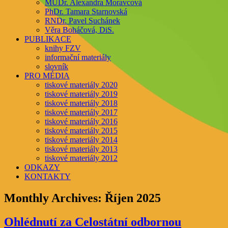
MUDr. Alexandra Moravcová
PhDr. Tamara Starnovská
RNDr. Pavel Suchánek
Věra Boháčová, DiS.
PUBLIKACE
knihy FZV
informační materiály
slovník
PRO MÉDIA
tiskové materiály 2020
tiskové materiály 2019
tiskové materiály 2018
tiskové materiály 2017
tiskové materiály 2016
tiskové materiály 2015
tiskové materiály 2014
tiskové materiály 2013
tiskové materiály 2012
ODKAZY
KONTAKTY
Monthly Archives:
Říjen 2025
Ohlédnutí za Celostátní odbornou