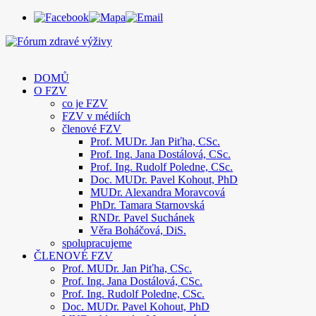
DOMŮ
O FZV
co je FZV
FZV v médiích
členové FZV
Prof. MUDr. Jan Piťha, CSc.
Prof. Ing. Jana Dostálová, CSc.
Prof. Ing. Rudolf Poledne, CSc.
Doc. MUDr. Pavel Kohout, PhD
MUDr. Alexandra Moravcová
PhDr. Tamara Starnovská
RNDr. Pavel Suchánek
Věra Boháčová, DiS.
spolupracujeme
ČLENOVÉ FZV
Prof. MUDr. Jan Piťha, CSc.
Prof. Ing. Jana Dostálová, CSc.
Prof. Ing. Rudolf Poledne, CSc.
Doc. MUDr. Pavel Kohout, PhD