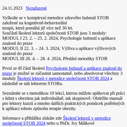
24.11.2023
Nezařazené
Vyškolte se v komplexní metodice zdravého hubnutí STOB
založené na kognitivně-behaviorální
terapii, která pomáhá již více než 30 let.
Součástí školení lektorů společnosti STOB jsou 3 moduly:
MODUL I 23. 2. – 25. 2. 2024, Psychologie hubnutí a aplikace
znalostí do praxe
MODUL II 22. 3. – 24. 3. 2024, Výživa a aplikace výživových
znalostí do praxe
MODUL III 26. 4. – 28. 4. 2024, Předání metodiky STOB
První ze tří částí školení
Psychologie hubnutí a aplikace znalostí do
praxe
je možné se zúčastnit samostatně, nebo absolvovat všechny 3
moduly
Školení lektorů v metodice společnosti STOB 2024
a
následně se stát lektorem STOBu.
Seznámíte se s metodikou 10 lekcí, kterou můžete aplikovat při práci
s lidmi s obezitou jak individuálně, tak skupinově. Obdržíte manuál
pro lektory kurzů a mnoho dalších praktických pomůcek potřebných
k aplikaci tohoto způsobu terapie obezity.
Informace a přihlášku získáte zde
Školení lektorů v metodice
společnosti STOB 2024
nebo u PhDr. Ivy Málkové