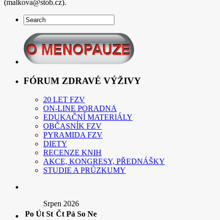
(malkova@stob.cz).
FÓRUM ZDRAVÉ VÝŽIVY
20 LET FZV
ON-LINE PORADNA
EDUKAČNÍ MATERIÁLY
OBČASNÍK FZV
PYRAMIDA FZV
DIETY
RECENZE KNIH
AKCE, KONGRESY, PŘEDNÁŠKY
STUDIE A PRŮZKUMY
Srpen 2026
Po
Út
St
Čt
Pá
So
Ne