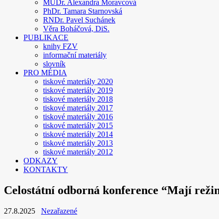
MUDr. Alexandra Moravcová
PhDr. Tamara Starnovská
RNDr. Pavel Suchánek
Věra Boháčová, DiS.
PUBLIKACE
knihy FZV
informační materiály
slovník
PRO MÉDIA
tiskové materiály 2020
tiskové materiály 2019
tiskové materiály 2018
tiskové materiály 2017
tiskové materiály 2016
tiskové materiály 2015
tiskové materiály 2014
tiskové materiály 2013
tiskové materiály 2012
ODKAZY
KONTAKTY
Celostátní odborná konference “Mají reži
27.8.2025
Nezařazené