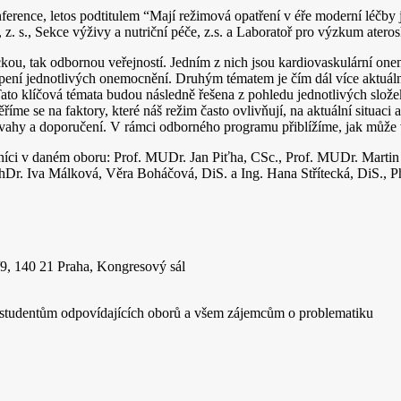
nference, letos podtitulem “Mají režimová opatření v éře moderní léčby
, z. s., Sekce výživy a nutriční péče, z.s. a Laboratoř pro výzkum ater
ickou, tak odbornou veřejností. Jedním z nich jsou kardiovaskulární onem
upení jednotlivých onemocnění. Druhým tématem je čím dál více aktuáln
Tato klíčová témata budou následně řešena z pohledu jednotlivých slože
e se na faktory, které náš režim často ovlivňují, na aktuální situaci a 
vahy a doporučení. V rámci odborného programu přiblížíme, jak může v
borníci v daném oboru: Prof. MUDr. Jan Piťha, CSc., Prof. MUDr. Mar
r. Iva Málková, Věra Boháčová, DiS. a Ing. Hana Střítecká, DiS., Ph.
/9, 140 21 Praha, Kongresový sál
a studentům odpovídajících oborů a všem zájemcům o problematiku