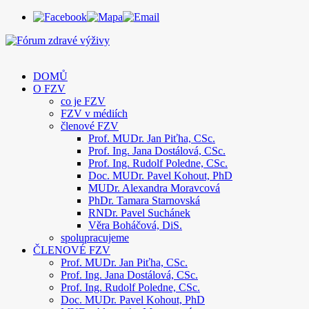
DOMŮ
O FZV
co je FZV
FZV v médiích
členové FZV
Prof. MUDr. Jan Piťha, CSc.
Prof. Ing. Jana Dostálová, CSc.
Prof. Ing. Rudolf Poledne, CSc.
Doc. MUDr. Pavel Kohout, PhD
MUDr. Alexandra Moravcová
PhDr. Tamara Starnovská
RNDr. Pavel Suchánek
Věra Boháčová, DiS.
spolupracujeme
ČLENOVÉ FZV
Prof. MUDr. Jan Piťha, CSc.
Prof. Ing. Jana Dostálová, CSc.
Prof. Ing. Rudolf Poledne, CSc.
Doc. MUDr. Pavel Kohout, PhD