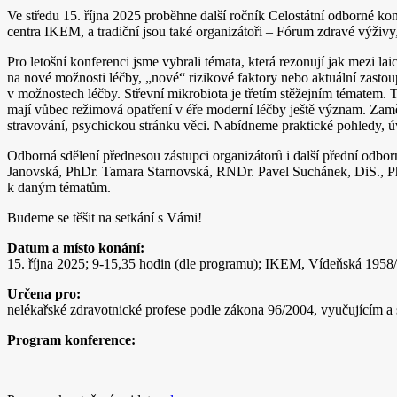
Ve středu 15. října 2025 proběhne další ročník Celostátní odborné ko
centra IKEM, a tradiční jsou také organizátoři – Fórum zdravé výživy
Pro letošní konferenci jsme vybrali témata, která rezonují jak mezi la
na nové možnosti léčby, „nové“ rizikové faktory nebo aktuální zasto
v možnostech léčby. Střevní mikrobiota je třetím stěžejním tématem. 
mají vůbec režimová opatření v éře moderní léčby ještě význam. Zaměřím
stravování, psychickou stránku věci. Nabídneme praktické pohledy, ú
Odborná sdělení přednesou zástupci organizátorů i další přední od
Janovská, PhDr. Tamara Starnovská, RNDr. Pavel Suchánek, DiS., PhD
k daným tématům.
Budeme se těšit na setkání s Vámi!
Datum a místo konání:
15. října 2025; 9-15,35 hodin (dle programu); IKEM, Vídeňská 1958
Určena pro:
nelékařské zdravotnické profese podle zákona 96/2004, vyučujícím 
Program konference
: