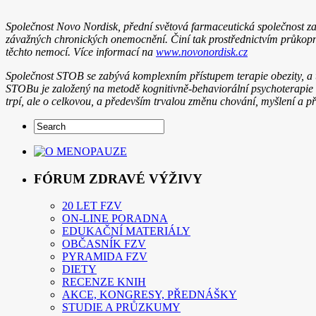
Společnost Novo Nordisk, přední světová farmaceutická společnost za
závažných chronických onemocnění. Činí tak prostřednictvím průkopn
těchto nemocí. Více informací na
www.novonordisk.cz
Společnost STOB se zabývá komplexním přístupem terapie obezity, a to
STOBu je založený na metodě kognitivně-behaviorální psychoterapie (K
trpí, ale o celkovou, a především trvalou změnu chování, myšlení a př
FÓRUM ZDRAVÉ VÝŽIVY
20 LET FZV
ON-LINE PORADNA
EDUKAČNÍ MATERIÁLY
OBČASNÍK FZV
PYRAMIDA FZV
DIETY
RECENZE KNIH
AKCE, KONGRESY, PŘEDNÁŠKY
STUDIE A PRŮZKUMY