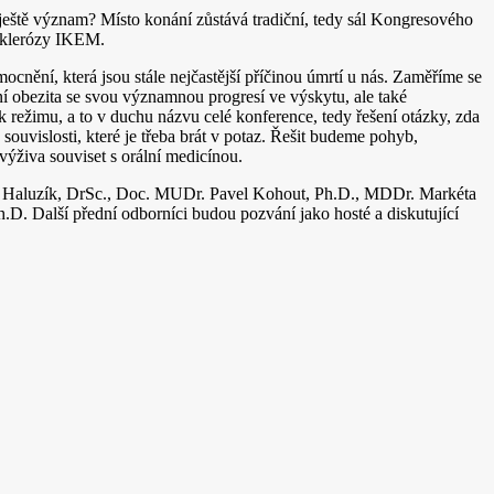
 ještě význam? Místo konání zůstává tradiční, tedy sál Kongresového
osklerózy IKEM.
ocnění, která jsou stále nejčastější příčinou úmrtí u nás. Zaměříme se
í obezita se svou významnou progresí ve výskytu, ale také
k režimu, a to v duchu názvu celé konference, tedy řešení otázky, zda
souvislosti, které je třeba brát v potaz. Řešit budeme pohyb,
ýživa souviset s orální medicínou.
tin Haluzík, DrSc., Doc. MUDr. Pavel Kohout, Ph.D., MDDr. Markéta
D. Další přední odborníci budou pozvání jako hosté a diskutující