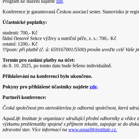
Program ke stažení najdete
zde
.
Konference je garantovaná Českou asociací sester. Stanovisko je regi
Účastnické poplatky:
studenti: 700,- Kč
řádní členové Sekce výživy a nutriční péče, z. s.: 700,- Kč
ostatní: 1200,- Kč
!!!pozn: při platbě (č. ú: 659167001/5500) prosím uveďte celé Vaše j
Termín pro zaslání platby na účet:
do 8. 10. 2025, po tomto datu bude řešeno individuálně.
Přihlašování na konferenci bylo ukončeno.
Pokyny pro přihlášené účastníky najdete
zde
.
Partneři konference:
Česká společnost pro aterosklerózu je odborná společnost, která sdružu
AquaLife Institute je organizace sdružující přední odborníky a vědce 
výzkumu problematiky spojené s příjmem tekutin, zapojuje se do diskuz
zdravotní stav. Více informací na
www.aqualifeinstitute.cz.