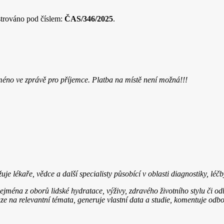
strováno pod číslem:
ČAS/346/2025
.
méno ve zprávě pro příjemce. Platba na místě není možná!!!
je lékaře, vědce a další specialisty působící v oblasti diagnostiky, lé
zejména z oborů lidské hydratace, výživy, zdravého životního stylu či o
e na relevantní témata, generuje vlastní data a studie, komentuje odbo