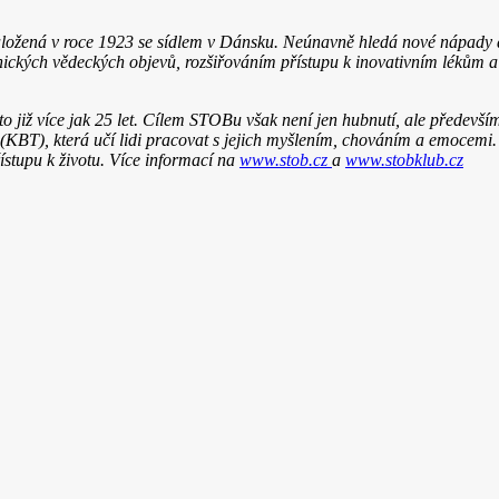
ložená v roce 1923 se sídlem v Dánsku. Neúnavně hledá nové nápady a 
ických vědeckých objevů, rozšiřováním přístupu k inovativním lékům a
 již více jak 25 let. Cílem STOBu však není jen hubnutí, ale především 
BT), která učí lidi pracovat s jejich myšlením, chováním a emocemi. N
ístupu k životu. Více informací na
www.stob.cz
a
www.stobklub.cz