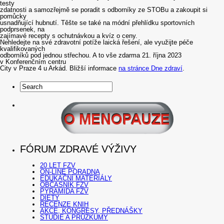
testy
zdatnosti a samozřejmě se poradit s odborníky ze STOBu a zakoupit si
pomůcky
usnadňující hubnutí. Těšte se také na módní přehlídku sportovních
podprsenek, na
zajímavé recepty s ochutnávkou a kvíz o ceny.
Nehledejte na své zdravotní potíže laická řešení, ale využijte péče
kvalifikovaných
odborníků pod jednou střechou. A to vše zdarma 21. října 2023
v Konferenčním centru
City v Praze 4 u Arkád. Bližší informace
na stránce Dne zdraví
.
FÓRUM ZDRAVÉ VÝŽIVY
20 LET FZV
ON-LINE PORADNA
EDUKAČNÍ MATERIÁLY
OBČASNÍK FZV
PYRAMIDA FZV
DIETY
RECENZE KNIH
AKCE, KONGRESY, PŘEDNÁŠKY
STUDIE A PRŮZKUMY