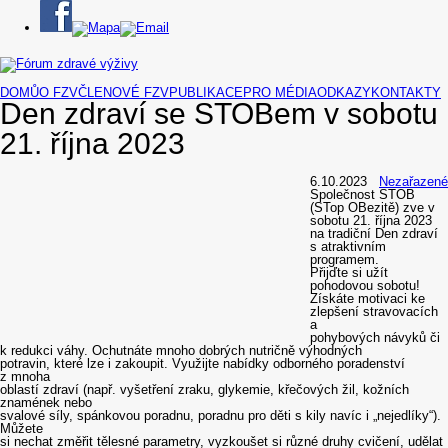
DOMŮ
O FZV
ČLENOVÉ FZV
PUBLIKACE
PRO MÉDIA
ODKAZY
KONTAKTY
Den zdraví se STOBem v sobotu
21. října 2023
6.10.2023
Nezařazené
Společnost STOB
(STop OBezitě) zve v
sobotu 21. října 2023
na tradiční Den zdraví
s atraktivním
programem.
Přijďte si užít
pohodovou sobotu!
Získáte motivaci ke
zlepšení stravovacích
a
pohybových návyků či
k redukci váhy. Ochutnáte mnoho dobrých nutričně výhodných
potravin, které lze i zakoupit. Využijte nabídky odborného poradenství
z mnoha
oblastí zdraví (např. vyšetření zraku, glykemie, křečových žil, kožních
znamének nebo
svalové síly, spánkovou poradnu, poradnu pro děti s kily navíc i „nejedlíky“).
Můžete
si nechat změřit tělesné parametry, vyzkoušet si různé druhy cvičení, udělat