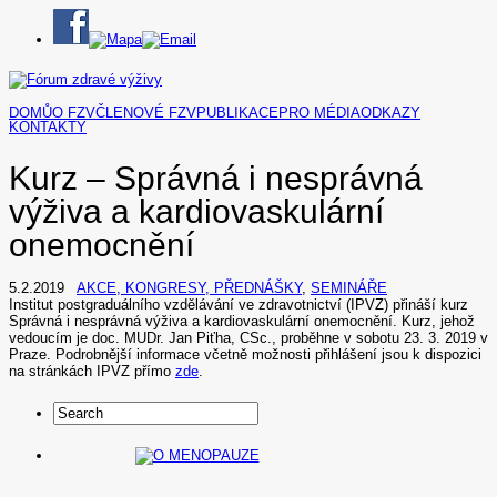
DOMŮ
O FZV
ČLENOVÉ FZV
PUBLIKACE
PRO MÉDIA
ODKAZY
KONTAKTY
Kurz – Správná i nesprávná
výživa a kardiovaskulární
onemocnění
5.2.2019
AKCE, KONGRESY, PŘEDNÁŠKY
,
SEMINÁŘE
Institut postgraduálního vzdělávání ve zdravotnictví (IPVZ) přináší kurz
Správná i nesprávná výživa a kardiovaskulární onemocnění. Kurz, jehož
vedoucím je doc. MUDr. Jan Piťha, CSc., proběhne v sobotu 23. 3. 2019 v
Praze. Podrobnější informace včetně možnosti přihlášení jsou k dispozici
na stránkách IPVZ přímo
zde
.