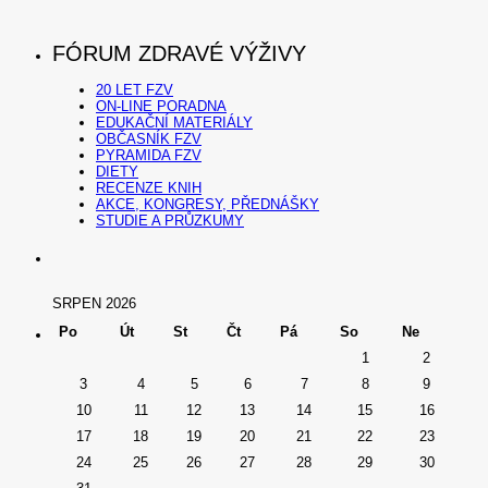
FÓRUM ZDRAVÉ VÝŽIVY
20 LET FZV
ON-LINE PORADNA
EDUKAČNÍ MATERIÁLY
OBČASNÍK FZV
PYRAMIDA FZV
DIETY
RECENZE KNIH
AKCE, KONGRESY, PŘEDNÁŠKY
STUDIE A PRŮZKUMY
SRPEN 2026
Po
Út
St
Čt
Pá
So
Ne
1
2
3
4
5
6
7
8
9
10
11
12
13
14
15
16
17
18
19
20
21
22
23
24
25
26
27
28
29
30