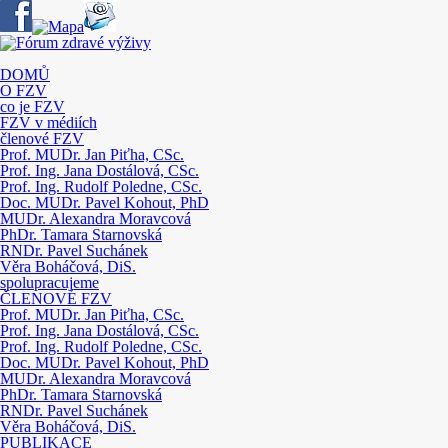
DOMŮ
O FZV
co je FZV
FZV v médiích
členové FZV
Prof. MUDr. Jan Piťha, CSc.
Prof. Ing. Jana Dostálová, CSc.
Prof. Ing. Rudolf Poledne, CSc.
Doc. MUDr. Pavel Kohout, PhD
MUDr. Alexandra Moravcová
PhDr. Tamara Starnovská
RNDr. Pavel Suchánek
Věra Boháčová, DiS.
spolupracujeme
ČLENOVÉ FZV
Prof. MUDr. Jan Piťha, CSc.
Prof. Ing. Jana Dostálová, CSc.
Prof. Ing. Rudolf Poledne, CSc.
Doc. MUDr. Pavel Kohout, PhD
MUDr. Alexandra Moravcová
PhDr. Tamara Starnovská
RNDr. Pavel Suchánek
Věra Boháčová, DiS.
PUBLIKACE