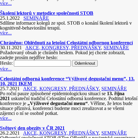
více...
Školení lektorů v metodice společnosti STOB
25.1.2022
SEMINÁŘE
Sdílíme informace kolegů ze spol. STOB o konání školení lektorů v
kognitivně-behaviorální terapii.
více...
Chráněno: Ohlédnutí za letošní Celostátní odbornou konferencí
30.11.2021
AKCE, KONGRESY, PŘEDNÁŠKY
,
SEMINÁŘE
Požadovaný obsah je chráněn heslem. Pokud jej chcete zobrazit,
zadejte prosím nejdříve heslo:
Heslo:
více...
Celostátní odborná konference “Výživové degustační menu”, 13.
10. 2021 IKEM
25.7.2021
AKCE, KONGRESY, PŘEDNÁŠKY
,
SEMINÁŘE
Po roční pauze způsobené epidemiologickou situací se
13. října
2021
uskuteční tradiční Celostátní odborná konference. Podtitul letošní
konference je
„Výživové degustační menu“
. Věříme, že letos bude
situace příznivá, konferenci budeme moci zrealizovat a se všemi
zájemci o ní se osobně potkat.
více...
Světový den obezity v ČR 2021
26.2.2021
AKCE, KONGRESY, PŘEDNÁŠKY
,
SEMINÁŘE
Odborníci společnosti STOB (STop OBezitě) a pacientská organizace