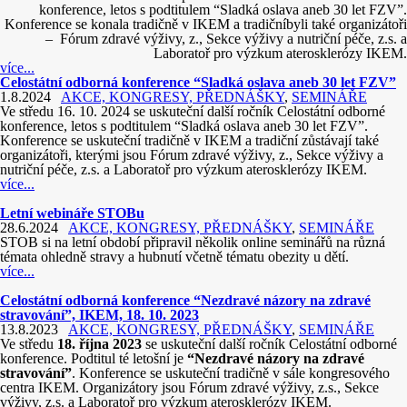
konference, letos s podtitulem “Sladká oslava aneb 30 let FZV”.
Konference se konala tradičně v IKEM a tradičníbyli také organizátoři
– Fórum zdravé výživy, z., Sekce výživy a nutriční péče, z.s. a
Laboratoř pro výzkum aterosklerózy IKEM.
více...
Celostátní odborná konference “Sladká oslava aneb 30 let FZV”
1.8.2024
AKCE, KONGRESY, PŘEDNÁŠKY
,
SEMINÁŘE
Ve středu 16. 10. 2024 se uskuteční další ročník Celostátní odborné
konference, letos s podtitulem “Sladká oslava aneb 30 let FZV”.
Konference se uskuteční tradičně v IKEM a tradiční zůstávají také
organizátoři, kterými jsou Fórum zdravé výživy, z., Sekce výživy a
nutriční péče, z.s. a Laboratoř pro výzkum aterosklerózy IKEM.
více...
Letní webináře STOBu
28.6.2024
AKCE, KONGRESY, PŘEDNÁŠKY
,
SEMINÁŘE
STOB
si na letní období připravil několik online seminářů na různá
témata ohledně stravy a hubnutí včetně tématu obezity u dětí.
více...
Celostátní odborná konference “Nezdravé názory na zdravé
stravování”, IKEM, 18. 10. 2023
13.8.2023
AKCE, KONGRESY, PŘEDNÁŠKY
,
SEMINÁŘE
Ve středu
18. října 2023
se uskuteční další ročník Celostátní odborné
konference. Podtitul té letošní je
“Nezdravé názory na zdravé
stravování”
. Konference se uskuteční tradičně v sále kongresového
centra IKEM. Organizátory jsou Fórum zdravé výživy, z.s., Sekce
výživy, z.s. a Laboratoř pro výzkum aterosklerózy IKEM.