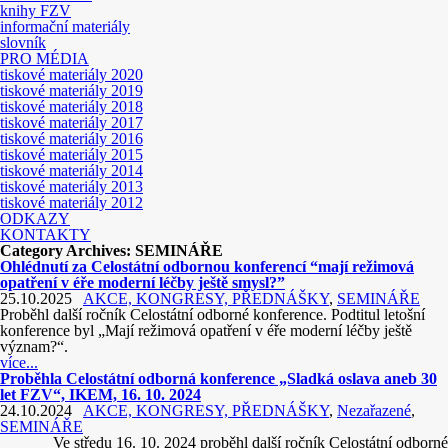
knihy FZV
informační materiály
slovník
PRO MÉDIA
tiskové materiály 2020
tiskové materiály 2019
tiskové materiály 2018
tiskové materiály 2017
tiskové materiály 2016
tiskové materiály 2015
tiskové materiály 2014
tiskové materiály 2013
tiskové materiály 2012
ODKAZY
KONTAKTY
Category Archives:
SEMINÁŘE
Ohlédnutí za Celostátní odbornou konferencí “mají režimová
opatření v éře moderní léčby ještě smysl?”
25.10.2025
AKCE, KONGRESY, PŘEDNÁŠKY
,
SEMINÁŘE
Proběhl další ročník Celostátní odborné konference. Podtitul letošní
konference byl „Mají režimová opatření v éře moderní léčby ještě
význam?“.
více...
Proběhla Celostátní odborná konference „Sladká oslava aneb 30
let FZV“, IKEM, 16. 10. 2024
24.10.2024
AKCE, KONGRESY, PŘEDNÁŠKY
,
Nezařazené
,
SEMINÁŘE
Ve středu 16. 10. 2024 proběhl další ročník Celostátní odborné