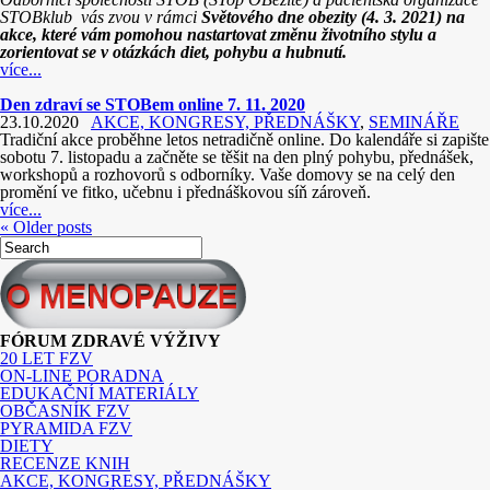
STOBklub vás zvou v rámci
Světového dne obezity (4. 3. 2021) na
akce, které vám pomohou nastartovat změnu životního stylu a
zorientovat se v otázkách diet, pohybu a hubnutí.
více...
Den zdraví se STOBem online 7. 11. 2020
23.10.2020
AKCE, KONGRESY, PŘEDNÁŠKY
,
SEMINÁŘE
Tradiční akce proběhne letos netradičně online. Do kalendáře si zapište
sobotu 7. listopadu a začněte se těšit na den plný pohybu, přednášek,
workshopů a rozhovorů s odborníky. Vaše domovy se na celý den
promění ve fitko, učebnu i přednáškovou síň zároveň.
více...
«
Older posts
FÓRUM ZDRAVÉ VÝŽIVY
20 LET FZV
ON-LINE PORADNA
EDUKAČNÍ MATERIÁLY
OBČASNÍK FZV
PYRAMIDA FZV
DIETY
RECENZE KNIH
AKCE, KONGRESY, PŘEDNÁŠKY