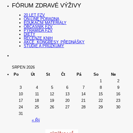
FÓRUM ZDRAVÉ VÝŽIVY
20 LET FZV
ON-LINE PORADNA
EDUKAČNÍ MATERIÁLY
OBČASNÍK FZV
PYRAMIDA FZV
DIETY
RECENZE KNIH
AKCE, KONGRESY, PŘEDNÁŠKY
STUDIE A PRŮZKUMY
SRPEN 2026
Po
Út
St
Čt
Pá
So
Ne
1
2
3
4
5
6
7
8
9
10
11
12
13
14
15
16
17
18
19
20
21
22
23
24
25
26
27
28
29
30
31
« Říj