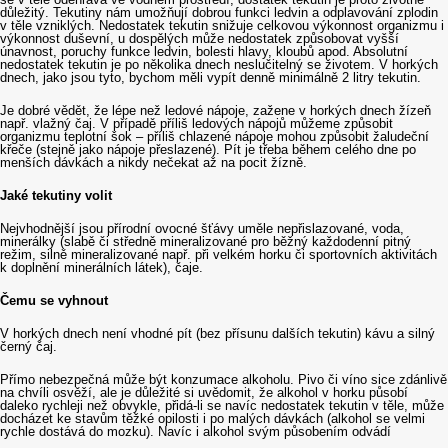
důležitý. Tekutiny nám umožňují dobrou funkci ledvin a odplavování zplodin
v těle vzniklých. Nedostatek tekutin snižuje celkovou výkonnost organizmu i
výkonnost duševní, u dospělých může nedostatek způsobovat vyšší
únavnost, poruchy funkce ledvin, bolesti hlavy, kloubů apod. Absolutní
nedostatek tekutin je po několika dnech neslučitelný se životem. V horkých
dnech, jako jsou tyto, bychom měli vypít denně minimálně 2 litry tekutin.
Je dobré vědět, že lépe než ledové nápoje, zažene v horkých dnech žízeň
např. vlažný čaj. V případě příliš ledových nápojů můžeme způsobit
organizmu teplotní šok – příliš chlazené nápoje mohou způsobit žaludeční
křeče (stejně jako nápoje přeslazené). Pít je třeba během celého dne po
menších dávkách a nikdy nečekat až na pocit žízně.
Jaké tekutiny volit
Nejvhodnější jsou přírodní ovocné šťávy uměle nepřislazované, voda,
minerálky (slabě či středně mineralizované pro běžný každodenní pitný
režim, silně mineralizované např. při velkém horku či sportovních aktivitách
k doplnění minerálních látek), čaje.
Čemu se vyhnout
V horkých dnech není vhodné pít (bez přísunu dalších tekutin) kávu a silný
černý čaj.
Přímo nebezpečná může být konzumace alkoholu. Pivo či víno sice zdánlivě
na chvíli osvěží, ale je důležité si uvědomit, že alkohol v horku působí
daleko rychleji než obvykle, přidá-li se navíc nedostatek tekutin v těle, může
docházet ke stavům těžké opilosti i po malých dávkách (alkohol se velmi
rychle dostává do mozku). Navíc i alkohol svým působením odvádí