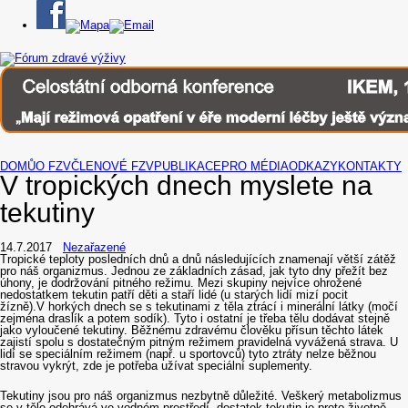
DOMŮ
O FZV
ČLENOVÉ FZV
PUBLIKACE
PRO MÉDIA
ODKAZY
KONTAKTY
V tropických dnech myslete na
tekutiny
14.7.2017
Nezařazené
Tropické teploty posledních dnů a dnů následujících znamenají větší zátěž
pro náš organizmus. Jednou ze základních zásad, jak tyto dny přežít bez
úhony, je dodržování pitného režimu. Mezi skupiny nejvíce ohrožené
nedostatkem tekutin patří děti a staří lidé (u starých lidí mizí pocit
žízně).
V horkých dnech se s tekutinami z těla ztrácí i minerální látky (močí
zejména draslík a potem sodík). Tyto i ostatní je třeba tělu dodávat stejně
jako vyloučené tekutiny. Běžnému zdravému člověku přísun těchto látek
zajistí spolu s dostatečným pitným režimem pravidelná vyvážená strava. U
lidí se speciálním režimem (např. u sportovců) tyto ztráty nelze běžnou
stravou vykrýt, zde je potřeba užívat speciální suplementy.
Tekutiny jsou pro náš organizmus nezbytně důležité. Veškerý metabolizmus
se v těle odehrává ve vodném prostředí, dostatek tekutin je proto životně