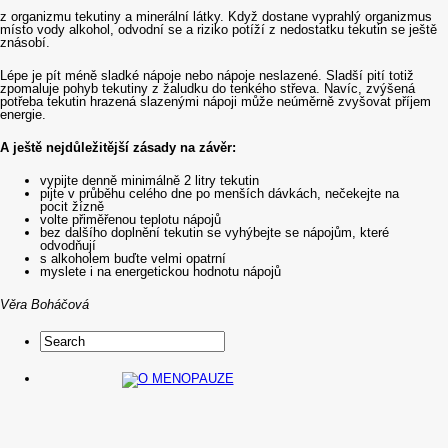
z organizmu tekutiny a minerální látky. Když dostane vyprahlý organizmus
místo vody alkohol, odvodní se a riziko potíží z nedostatku tekutin se ještě
znásobí.
Lépe je pít méně sladké nápoje nebo nápoje neslazené. Sladší pití totiž
zpomaluje pohyb tekutiny z žaludku do tenkého střeva. Navíc, zvýšená
potřeba tekutin hrazená slazenými nápoji může neúměrně zvyšovat příjem
energie.
A ještě nejdůležitější zásady na závěr:
vypijte denně minimálně 2 litry tekutin
pijte v průběhu celého dne po menších dávkách, nečekejte na
pocit žízně
volte přiměřenou teplotu nápojů
bez dalšího doplnění tekutin se vyhýbejte se nápojům, které
odvodňují
s alkoholem buďte velmi opatrní
myslete i na energetickou hodnotu nápojů
Věra Boháčová